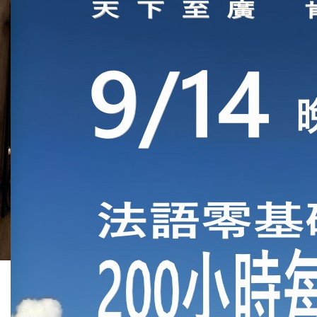
初階4 週一三晚 09/02 (線
上)
(熱門)
更多班級…
法語進階
【
A2/B1/B2】
-
平日晚/週六日間
：
(包月或便利卡會員制)
週一晚【報導聽與說
】
週二晚【B1之會讀會寫】
週三晚【流利法語的157個關鍵
動詞】
週四晚【A2-B1口語聽力】
週五晚
【
國際大事件
】
週六早【B1-B2文法．Part 2】
週六午【Edito B1 ‧ 單元4-6】