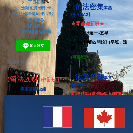
>> 平日初階
留法密集
【
零基
>> 進階包月/便利卡
>> 法檢準備A2/B1/B2
礎/A1/A2】
>> 個人家教
★零基礎新班★
>> 線上錄播
>> 預約留遊法諮詢
留法
200H
週一
~五早
08/04
【
初階2開始】(早班．遠
距)
(可插班)
閱讀更多
法語初階
留法200H
【
零基
【
密集班】
礎/A1/A2】
零基礎至A2級
初階法語
(實體/線上)
新班：
初階1 週二四晚 08/11 (線上)
(餘5名)
初階2 週一三晚 07/22 (實體)
(
可插班
)
初階3 週一三晚 09/30 (實體)