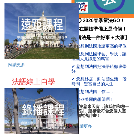
⭕ 2026春季留法GO！
現在開始準備正是時候！
【留法是一件好事 + 大事】
✔
您想到法國攻讀更高的學位
✔
您想到法國學藝、學技，讓
法國人見識您的厲害
閱讀更多
✔
您想到法國把法語給徹底學
好
法語線上自學
✔
您想移居，到法國生活一段
時間，豐富自己的人生
✔
您想到法國工作......
✈
這些美麗的想望啊！
☝
歡迎您來天肯，讓我們和您一
起探討、建構最符合您個人需
要的留法計畫！
閱讀更多