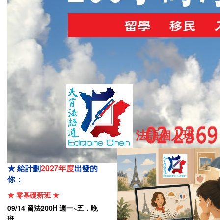
完整課表/更多課程…
個人家教
零基礎至
【
C1
】
一對一/一對多
．
實體教室/線上
視訊
20小時/40小時/60小時
閱讀更多
法語個人班
★ 給計劃
2027年度
出發
的
你：
★
零基礎新班
★
09/14
留法
200H
週一
~
五．晚
班