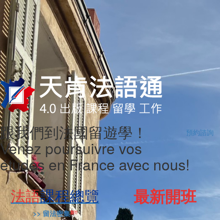
跟我們到法國留遊學！
預約諮詢
Venez poursuivre vos
études en France avec nous!
法語
課程總覽
最新開班
>> 留法密集
新!!