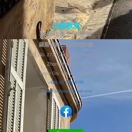
公館教室
100045 臺北市中正區
羅斯福路三段272號9樓
9F., No. 272, Sec. 3,Roosevelt Rd.,
Zhongzheng Dist.,
Taipei City 100045, TAIWAN
+886 (2) 23696180
tianken.bonjour@gmail.com