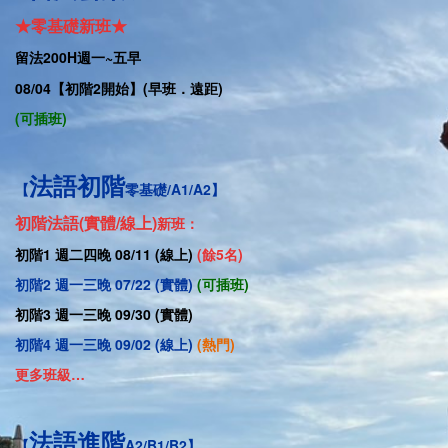
★零基礎新班★
留法
200H
週一
~五早
08/04
【
初階2開始】(早班．遠距)
(可插班)
法語初階
【
零基礎/A1/A2】
初階法語
(實體/線上)
新班：
初階1 週二四晚 08/11 (線上)
(餘5名)
初階2 週一三晚 07/22 (實體)
(
可插班
)
初階3 週一三晚 09/30 (實體)
初階4 週一三晚 09/02 (線上)
(熱門)
更多班級…
法語進階
【
A2/B1/B2】