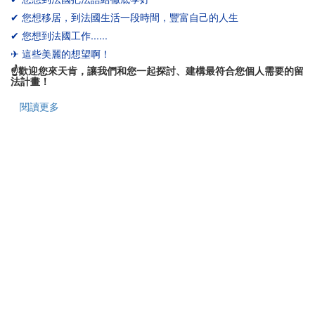
✔
您想移居，到法國生活一段時間，豐富自己的人生
✔
您想到法國工作......
✈
這些美麗的想望啊！
☝
歡迎您來天肯，讓我們和您一起探討、建構最符合您個人需要的留
法計畫！
閱讀更多