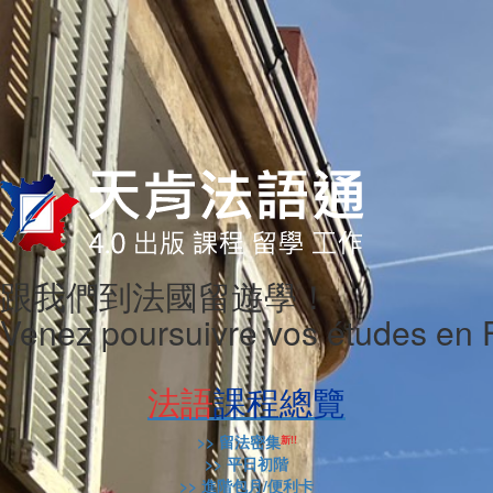
跟我們到法國留遊學！
Venez poursuivre vos études en 
法語
課程總覽
>> 留法密集
新!!
>> 平日初階
>> 進階包月/便利卡