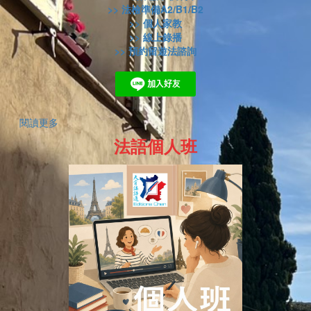
>> 法檢準備A2/B1/B2
>> 個人家教
>> 線上錄播
>> 預約留遊法諮詢
閱讀更多
法語個人班