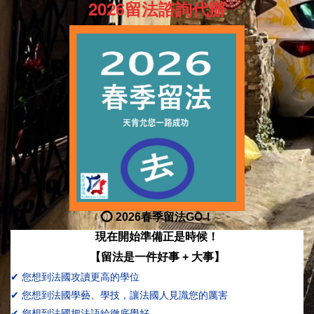
2026留法諮詢代辦
⭕ 2026春季留法GO！
現在開始準備正是時候！
【留法是一件好事 + 大事】
✔
您想到法國攻讀更高的學位
✔
您想到法國學藝、學技，讓法國人見識您的厲害
✔
您想到法國把法語給徹底學好