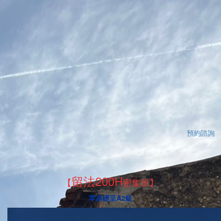
預約諮詢
留法200H
【
密集班】
零基礎至A2級