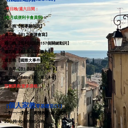
-
平日晚/週六日間
：
(包月或便利卡會員制)
週一晚【報導聽與說
】
週二晚【B1之會讀會寫】
週三晚【流利法語的157個關鍵動詞】
週四晚【A2-B1口語聽力】
週五晚
【
國際大事件
】
週六早【B1-B2文法．Part 2】
週六午【Edito B1 ‧ 單元4-6】
完整課表/更多課程…
個人家教
零基礎至C1
【
】
一對一/一對多
．
實體教室/線上視訊
20小時/40小時/60小時