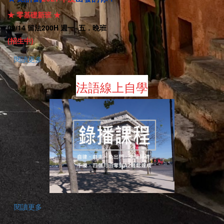
★
零基礎新班
★
09/14
留法
200H
週一
~
五．晚班
(招生中)
閱讀更多
法語線上自學
閱讀更多