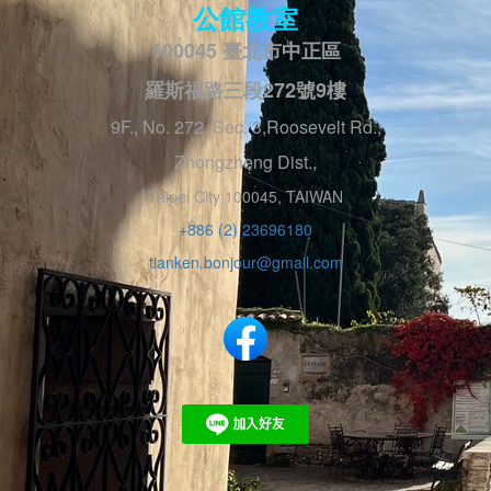
公館教室
100045 臺北市中正區
羅斯福路三段272號9樓
9F., No. 272, Sec. 3,Roosevelt Rd.,
Zhongzheng Dist.,
Taipei City 100045, TAIWAN
+886 (2) 23696180
tianken.bonjour@gmail.com