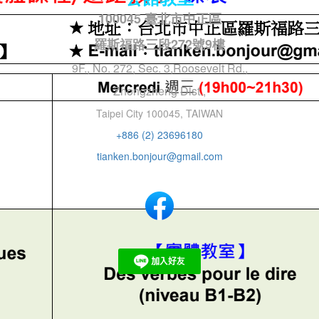
100045 臺北市中正區
羅斯福路三段272號9樓
9F., No. 272, Sec. 3,Roosevelt Rd.,
Zhongzheng Dist.,
Taipei City 100045, TAIWAN
+886 (2) 23696180
tianken.bonjour@gmail.com