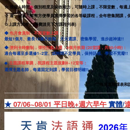
☆
視個人時間、個別程度及吸收能力，可隨時上課，不限堂數，每週上
☆ 週一至週六皆有方便學員選擇學習的各等級課程，
全年密集開課，
☆
上課方式有：(學費請見下方課程列表)
◆
包月會員制
，不限堂數上課：
最短1個月、最長12個月效期，天天選課、密集學習、進步超神速!!
◆
便利卡時數制
，彈性扣點上課，4個月效期 (20堂課，共50小時)：
適合每週至多選修1~2堂、或時間不定學員，保持語感、學習不荒廢!!
◆
主題課程單購
，
視課程主題規劃8~12堂等
：
選擇主題名師，每週固定到課，學習目標明確!!
***每月進階課表
★
07/06~08/01 平日晚+週六早午
實體
/