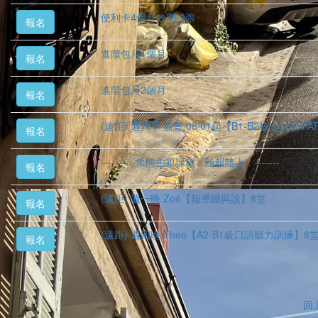
便利卡4個月效期-2張
報名
進階包月1個月
報名
進階包月2個月
報名
(遠距) 週六早 嘉恩 08/01起【B1-B2核心文法 PAR
報名
-------．常態主題課程．隨報隨上．-------
報名
(遠距) 週一晚 Zoé【報導聽與說】8堂
報名
(遠距) 週四晚 Théo【A2-B1級口語聽力訓練】8
報名
回