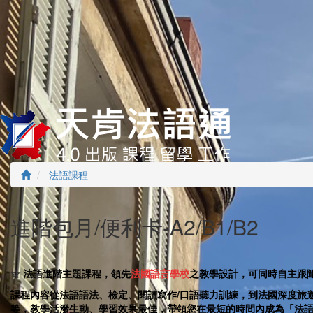
法語課程
進階包月/便利卡-A2/B1/B2
☆
法語進階主題課程，領先
法國語言學校
之教學設計，可同時自主跟
課程內容從法語語法、檢定、
閱讀寫作/口語聽力訓練，到法國深度旅
等，教學活潑生動、學習效果最佳，帶領您在最短的時間內成為「法