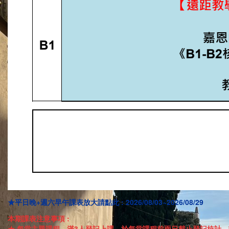
★平日晚+週六早午課表放大請點此 : 2026/08/03~2026/08/29
本期課表注意事項 :
★ 每堂主題課程，滿3人登記上課，於每堂課程前兩日截止登記統計