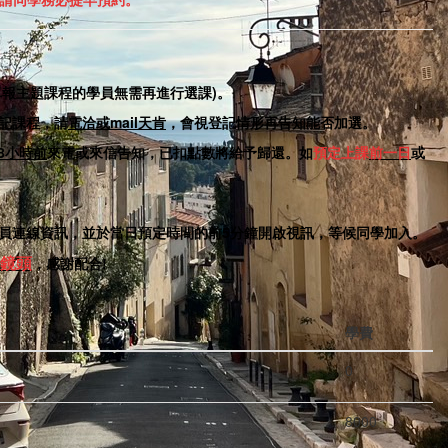
 (單報主題課程的學員無需再進行選課)。
記課程，請
電洽或mail天肯
，會視登記情形再告知能否加選。
48小時前
來電或來信告知，已扣點數將給予歸還。
如
預定上課
前一日
或
登記學員連線資訊，並於當日預定時間的前5分鐘開啟視訊，等候同學加入。
鏡頭
，感謝配合
!
學費
0
8000