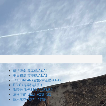
留法密集-零基礎/A1/A2
平日初階-零基礎/A1/A2
TCF CADANA密集-零基礎/A1/A2
F.O.S (專業法語班 )
進階包月/便利卡-A2/B1/B2
法檢準備-DELF A2/B1/B2
個人家教-1對1．1對多