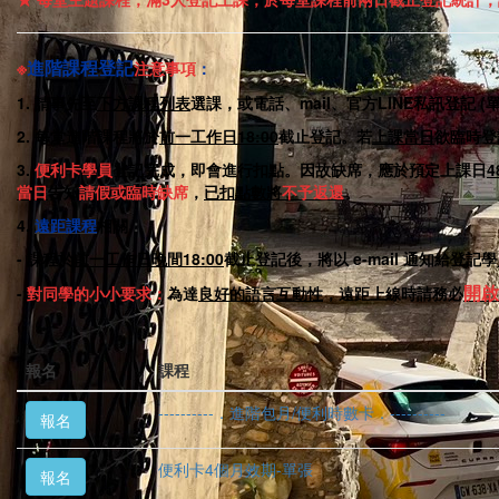
※
進階課程登記
注意事項
：
1. 請事先至
下方課程列表
選課，或電話、mail、官方LINE私訊登記
2. 每堂進階課程將於
前一工作日18:00
截止登記。若
上課當日
欲臨時登
3.
便利卡學員
登記完成，即會進行扣點。因故缺席，應於預定上課日
當日
告知
請假或臨時缺席
，
已扣點數將
不予返還
。
4.
遠距課程
相關
：
- 課程於
前一工作日晚間18:00
截止登記後，將以 e-mail 通知給
開啟
-
對同學的小小要求：
為達
良好的語言互動性
，遠距上線時請務必
報名
課程
----------．進階包月/便利時數卡．----------
報名
便利卡4個月效期-單張
報名