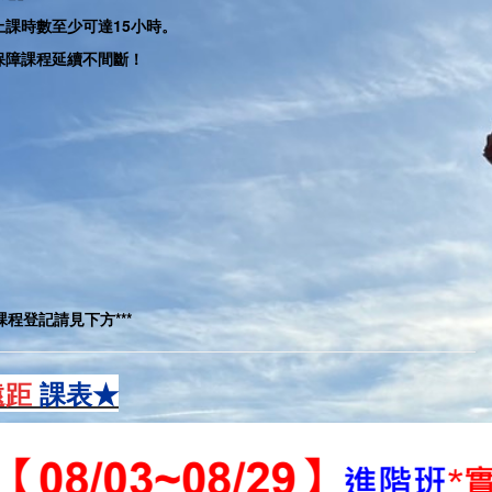
課時數至少可達15小時。
保障課程延續不間斷！
和課程登記請見下方
***
遠距
課表★