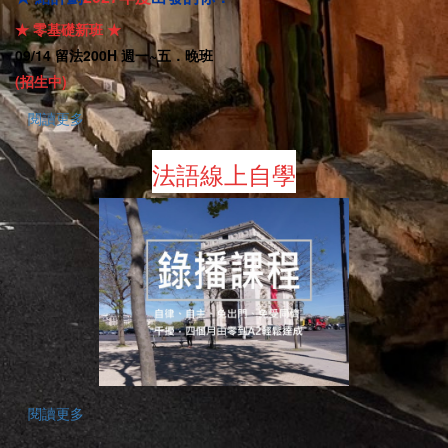
★
零基礎新班
★
09/14
留法
200H
週一
~
五．晚班
(招生中)
閱讀更多
法語線上自學
閱讀更多