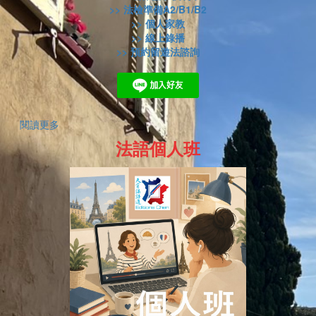
>> 法檢準備A2/B1/B2
>> 個人家教
>> 線上錄播
>> 預約留遊法諮詢
閱讀更多
法語個人班