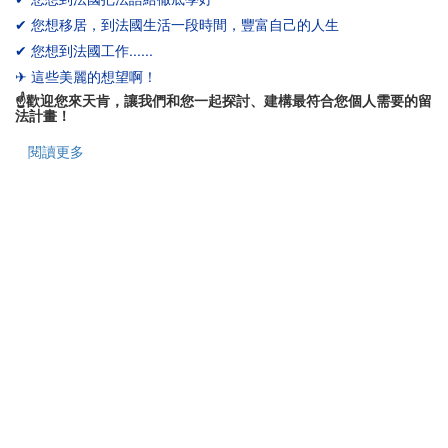
✔
您想移居，到法國生活一段時間，豐富自己的人生
✔
您想到法國工作......
✈
這些美麗的想望啊！
☝
歡迎您來天肯，讓我們和您一起探討、建構最符合您個人需要的留
法計畫！
閱讀更多