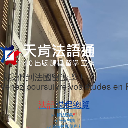
跟我們到法國留遊學！
Venez poursuivre vos études en 
法語
課程總覽
>> 留法密集
新!!
>> 平日初階
>> 進階包月/便利卡