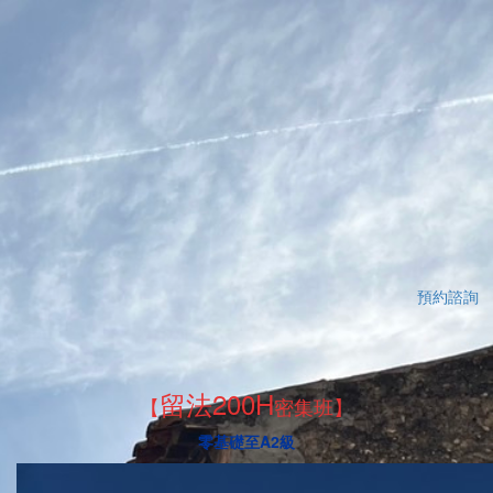
預約諮詢
留法200H
【
密集班】
零基礎至A2級