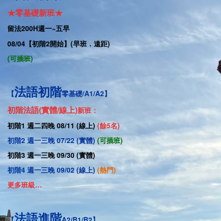
★零基礎新班★
留法
200H
週一
~五早
08/04
【
初階2開始】(早班．遠距)
(可插班)
法語初階
【
零基礎/A1/A2】
初階法語
(實體/線上)
新班：
初階1 週二四晚 08/11 (線上)
(餘5名)
初階2 週一三晚 07/22 (實體)
(
可插班
)
初階3 週一三晚 09/30 (實體)
初階4 週一三晚 09/02 (線上)
(熱門)
更多班級…
法語進階
【
A2/B1/B2】