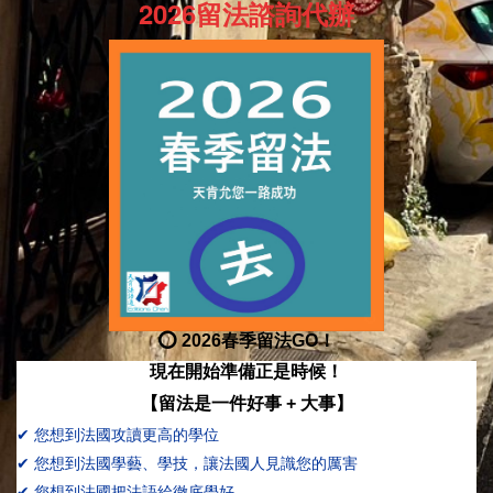
2026留法諮詢代辦
⭕ 2026春季留法GO！
現在開始準備正是時候！
【留法是一件好事 + 大事】
✔
您想到法國攻讀更高的學位
✔
您想到法國學藝、學技，讓法國人見識您的厲害
✔
您想到法國把法語給徹底學好