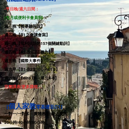
-
平日晚/週六日間
：
(包月或便利卡會員制)
週一晚【報導聽與說
】
週二晚【B1之會讀會寫】
週三晚【流利法語的157個關鍵動詞】
週四晚【A2-B1口語聽力】
週五晚
【
國際大事件
】
週六早【B1-B2文法．Part 2】
週六午【Edito B1 ‧ 單元4-6】
完整課表/更多課程…
個人家教
零基礎至C1
【
】
一對一/一對多
．
實體教室/線上視訊
20小時/40小時/60小時